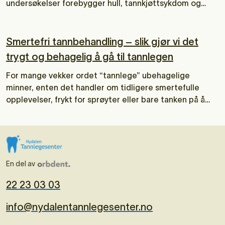
undersøkelser forebygger hull, tannkjøttsykdom og
andre plager og bidrar til god tannhelse hele livet. Men
hvor ofte er egentlig nødvendig?
Smertefri tannbehandling – slik gjør vi det
trygt og behagelig å gå til tannlegen
For mange vekker ordet “tannlege” ubehagelige
minner, enten det handler om tidligere smertefulle
opplevelser, frykt for sprøyter eller bare tanken på å
sitte i tannlegestolen. Én ting sikkert: det skal ikke
gjøre vondt å gå til tannlegen!
En del av
22 23 03 03
info@nydalentannlegesenter.no