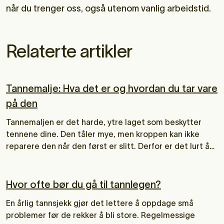
når du trenger oss, også utenom vanlig arbeidstid.
Relaterte artikler
Tannemalje: Hva det er og hvordan du tar vare
på den
Tannemaljen er det harde, ytre laget som beskytter
tennene dine. Den tåler mye, men kroppen kan ikke
reparere den når den først er slitt. Derfor er det lurt å
vite hvordan emaljen fungerer, og hva du kan gjøre for å
ta vare på den. I denne artikkelen får du en enkel
forklaring på hva emalje er, hva som skader den, og hva
Hvor ofte bør du gå til tannlegen?
som faktisk hjelper.
En årlig tannsjekk gjør det lettere å oppdage små
problemer før de rekker å bli store. Regelmessige