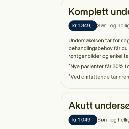
Komplett und
kr 1 349,-
Søn- og helli
Undersøkelsen tar for se
behandlingsbehov får du t
røntgenbilder og enkel tan
*Nye pasienter får 30% fo
*Ved omfattende tannrens 
Akutt unders
kr 1 049,-
Søn- og helli