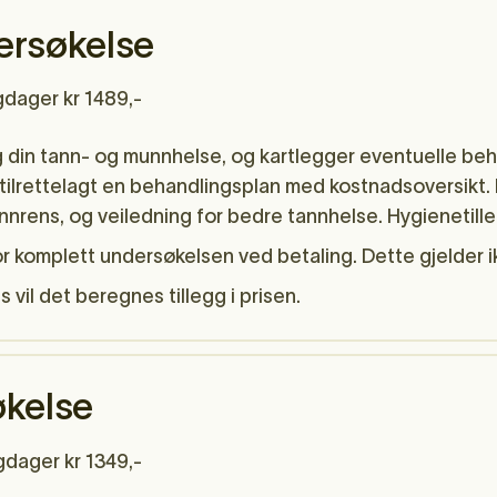
ersøkelse
gdager kr 1489,-
g din tann- og munnhelse, og kartlegger eventuelle be
ilrettelagt en behandlingsplan med kostnadsoversikt. B
nrens, og veiledning for bedre tannhelse. Hygienetilleg
r komplett undersøkelsen ved betaling. Dette gjelder ik
vil det beregnes tillegg i prisen.
økelse
gdager kr 1349,-