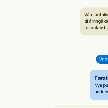
Våre betalin
til å inngå
respektiv b
Und
Først
Nye pa
unders