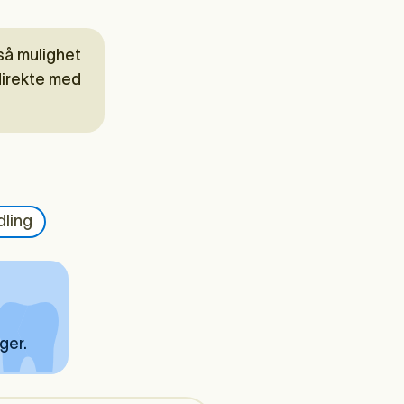
gså mulighet
direkte med
ling
ger.