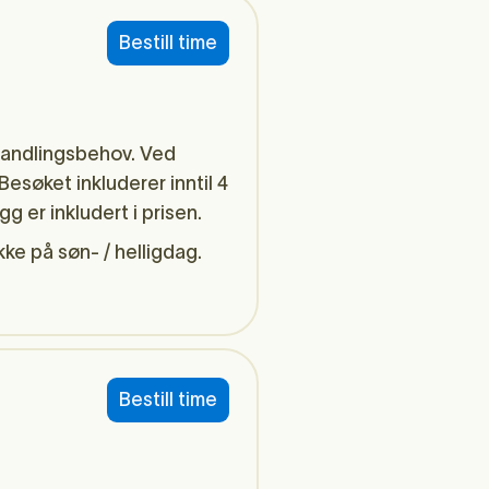
Bestill time
handlingsbehov. Ved
esøket inkluderer inntil 4
g er inkludert i prisen.
ke på søn- / helligdag.
Bestill time