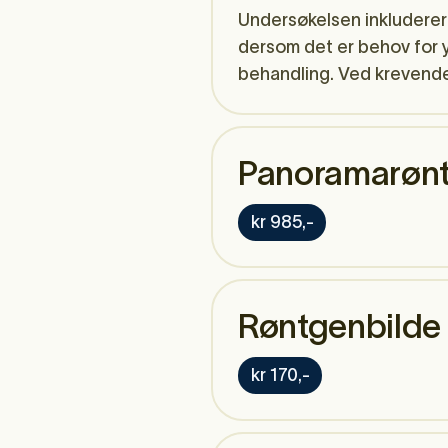
Undersøkelsen inkluderer 
dersom det er behov for y
behandling. Ved krevende s
Panoramarøn
kr 985,-
Røntgenbilde
kr 170,-