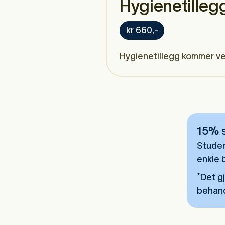
Hygienetillegg
kr 660,-
Hygienetillegg kommer ved
15% s
Studen
enkle 
*Det g
behandl