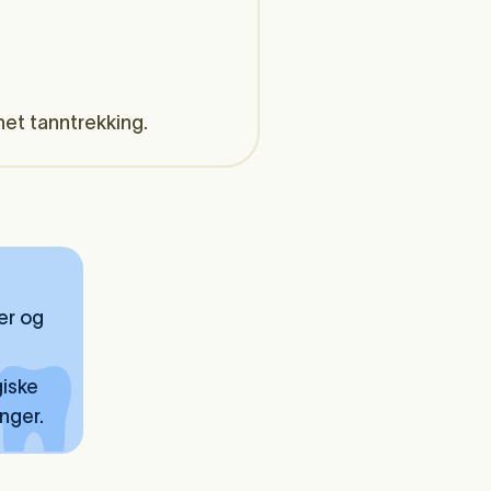
net tanntrekking.
er og
giske
inger.