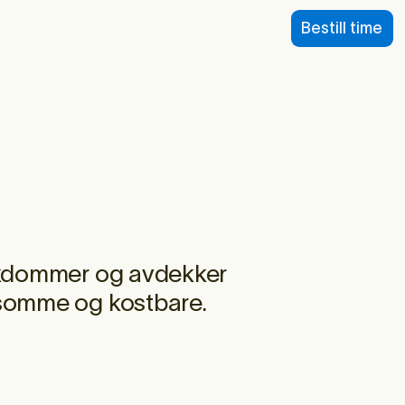
Bestill time
ykdommer og avdekker
gsomme og kostbare.