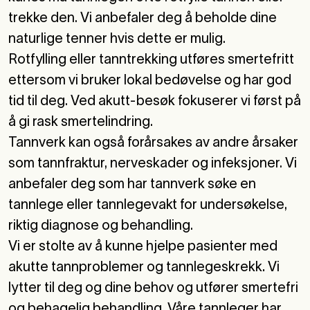
trekke den. Vi anbefaler deg å beholde dine
naturlige tenner hvis dette er mulig.
Rotfylling
eller
tanntrekking
utføres smertefritt
ettersom vi bruker lokal bedøvelse og har god
tid til deg. Ved akutt-besøk fokuserer vi først på
å gi rask smertelindring.
Tannverk kan også forårsakes av andre årsaker
som tannfraktur, nerveskader og infeksjoner. Vi
anbefaler deg som har tannverk søke en
tannlege eller tannlegevakt for undersøkelse,
riktig diagnose og behandling.
Vi er stolte av å kunne hjelpe pasienter med
akutte tannproblemer og
tannlegeskrekk
.
Vi
lytter til deg og dine behov og utfører smertefri
og behagelig behandling. Våre tannleger har