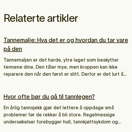
Relaterte artikler
Tannemalje: Hva det er og hvordan du tar vare
på den
Tannemaljen er det harde, ytre laget som beskytter
tennene dine. Den tåler mye, men kroppen kan ikke
reparere den når den først er slitt. Derfor er det lurt å
vite hvordan emaljen fungerer, og hva du kan gjøre for å
ta vare på den. I denne artikkelen får du en enkel
forklaring på hva emalje er, hva som skader den, og hva
Hvor ofte bør du gå til tannlegen?
som faktisk hjelper.
En årlig tannsjekk gjør det lettere å oppdage små
problemer før de rekker å bli store. Regelmessige
undersøkelser forebygger hull, tannkjøttsykdom og
andre plager og bidrar til god tannhelse hele livet. Men