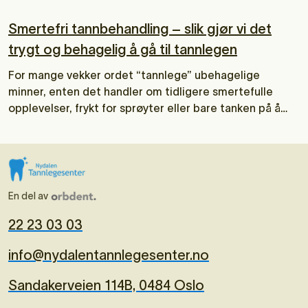
hvor ofte er egentlig nødvendig?
Smertefri tannbehandling – slik gjør vi det
trygt og behagelig å gå til tannlegen
For mange vekker ordet “tannlege” ubehagelige
minner, enten det handler om tidligere smertefulle
opplevelser, frykt for sprøyter eller bare tanken på å
sitte i tannlegestolen. Én ting sikkert: det skal ikke
gjøre vondt å gå til tannlegen!
En del av
22 23 03 03
info@nydalentannlegesenter.no
Sandakerveien 114B, 0484 Oslo